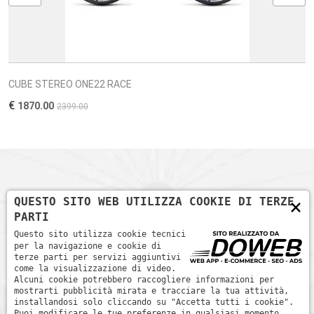
CUBE STEREO ONE22 RACE
€
1870.00
2399.00
×
QUESTO SITO WEB UTILIZZA COOKIE DI TERZE
PARTI
Questo sito utilizza cookie tecnici
per la navigazione e cookie di
terze parti per servizi aggiuntivi
come la visualizzazione di video.
Alcuni cookie potrebbero raccogliere informazioni per
Nel nostro negozio, gli appassionati di ciclismo possono trovare
mostrarti pubblicità mirata e tracciare la tua attività,
un ambiente dedicato per esplorare le ultime novità nel mondo
installandosi solo cliccando su "Accetta tutti i cookie".
Puoi modificare le tue preferenze in qualsiasi momento