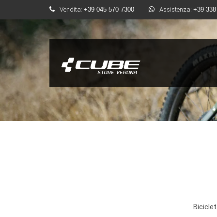
Vendita:
+39 045 570 7300
Assistenza:
+39 338
Biciclet