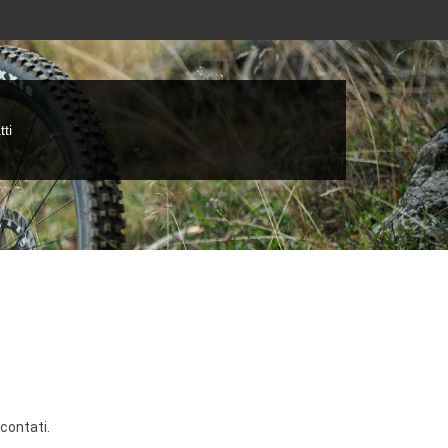
ti
scontati.