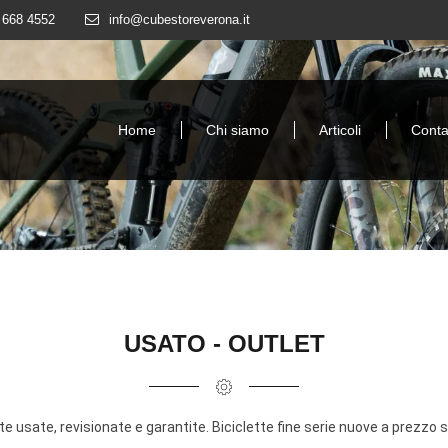
 668 4552
info@cubestoreverona.it
Home
Chi siamo
Articoli
Contat
USATO - OUTLET
te usate, revisionate e garantite. Biciclette fine serie nuove a prezzo 